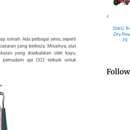
4KG ABC
ABC D
 Powder
SRI 50KG
25KG Trolley
Powder
Fire
Trolley Dry
Dry Powder
Fire
ap rumah. Ada pelbagai jenis, seperti
nguisher
Powder FE
FE
Extingui
akaran yang berbeza. Misalnya, alat
aran yang disebabkan oleh kayu,
at pemadam api CO2 terbaik untuk
Follow