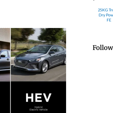
4KG ABC
ABC D
 Powder
SRI 50KG
25KG Trolley
Powder
Fire
Trolley Dry
Dry Powder
Fire
nguisher
Powder FE
FE
Extingui
Follow