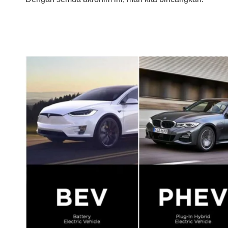
SRI 
Dry
Exti