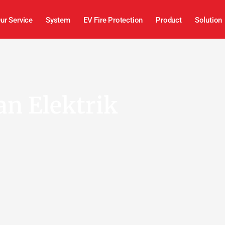
ur Service
System
EV Fire Protection
Product
Solution
an Elektrik