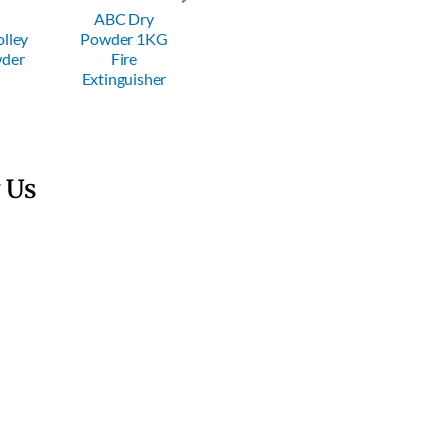
ry
ABC Dry
ABC Dry
ABC Dry
 1KG
Powder 2KG
Powder 4KG
Powder 6KG
Fire
Fire
Fire
sher
Extinguisher
Extinguisher
Extinguisher
 Us