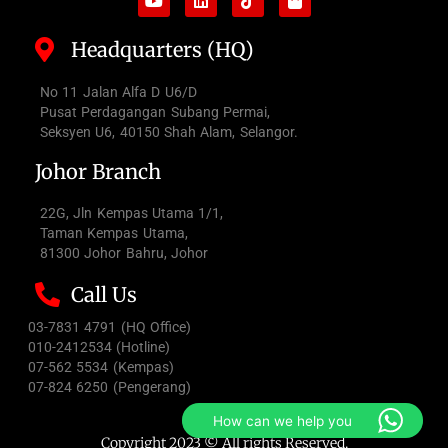
Headquarters (HQ)
No 11 Jalan Alfa D U6/D
Pusat Perdagangan Subang Permai,
Seksyen U6, 40150 Shah Alam, Selangor.
Johor Branch
22G, Jln Kempas Utama 1/1,
Taman Kempas Utama,
81300 Johor Bahru, Johor
Call Us
03-7831 4791 (HQ Office)
010-2412534 (Hotline)
07-562 5534 (Kempas)
07-824 6250 (Pengerang)
How can we help you
Copyright 2023 © All rights Reserved.