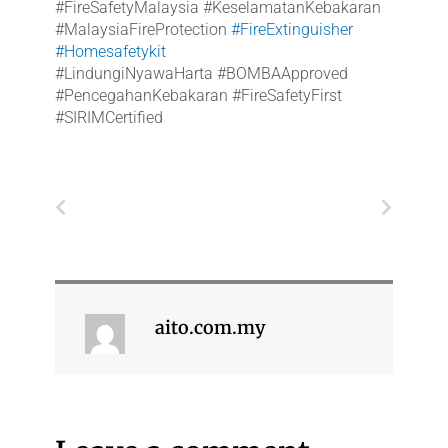
#FireSafetyMalaysia #KeselamatanKebakaran
#MalaysiaFireProtection
#FireExtinguisher
#Homesafetykit
#LindungiNyawaHarta #BOMBAApproved
#PencegahanKebakaran #FireSafetyFirst
#SIRIMCertified
Prev
Next
aito.com.my