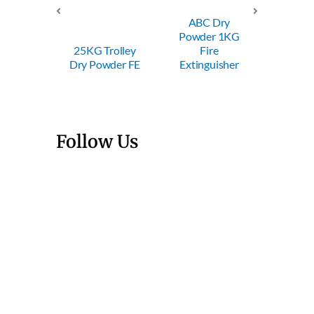
ABC Dry
ABC Dry
Powder 1KG
Powder 2KG
P
5KG Trolley
Fire
Fire
ry Powder FE
Extinguisher
Extinguisher
E
Follow Us