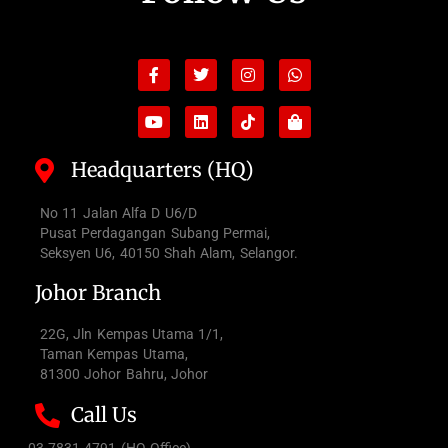
Facebook-
Youtube
Twitter
Linkedin
Instagram
Tiktok
Whatsapp
Shopping-
f
bag
Headquarters (HQ)
No 11 Jalan Alfa D U6/D
Pusat Perdagangan Subang Permai,
Seksyen U6, 40150 Shah Alam, Selangor.
Johor Branch
22G, Jln Kempas Utama 1/1,
Taman Kempas Utama,
81300 Johor Bahru, Johor
Call Us
03-7831 4791 (HQ Office)