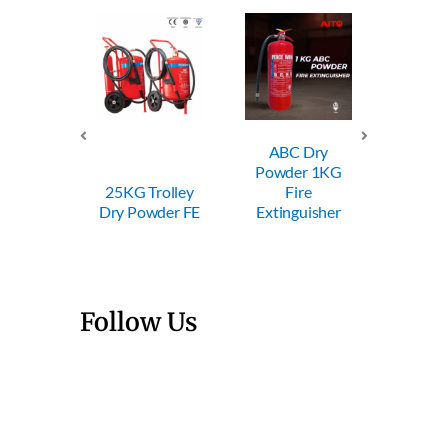
ABC Dry
ABC Dry
Powder 1KG
Powder 2KG
25KG Trolley
Fire
Fire
Dry Powder FE
Extinguisher
Extinguisher
Follow Us