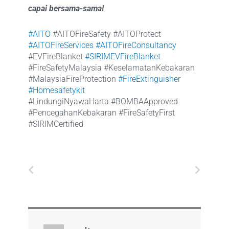
capai bersama-sama!
#AITO
#AITOFireSafety #AITOProtect
#AITOFireServices
#AITOFireConsultancy
#EVFireBlanket
#SIRIMEVFireBlanket
#FireSafetyMalaysia #KeselamatanKebakaran
#MalaysiaFireProtection
#FireExtinguisher
#Homesafetykit
#LindungiNyawaHarta #BOMBAApproved
#PencegahanKebakaran #FireSafetyFirst
#SIRIMCertified
Prev
Next