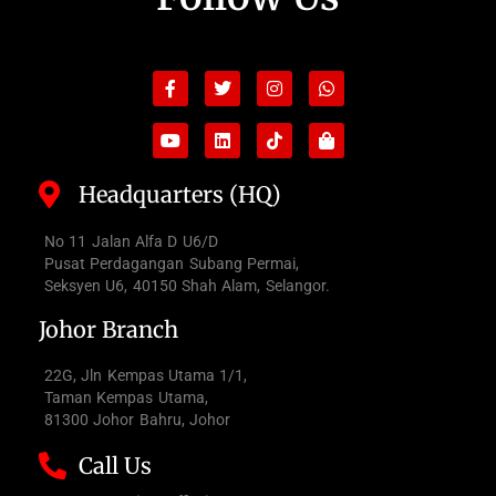
Facebook-
Youtube
Twitter
Linkedin
Instagram
Tiktok
Whatsapp
Shopping-
f
bag
Headquarters (HQ)
No 11 Jalan Alfa D U6/D
Pusat Perdagangan Subang Permai,
Seksyen U6, 40150 Shah Alam, Selangor.
Johor Branch
22G, Jln Kempas Utama 1/1,
Taman Kempas Utama,
81300 Johor Bahru, Johor
Call Us