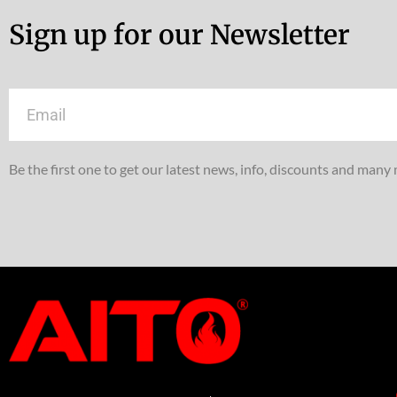
Sign up for our Newsletter
Email
Be the first one to get our latest news, info, discounts and many