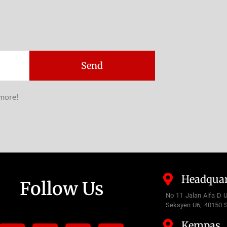
Send
 more!
Headquar
Follow Us
No 11 Jalan Alfa D 
Seksyen U6, 40150 S
Kempas