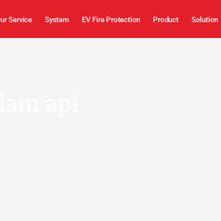
ur Service
System
EV Fire Protection
Product
Solution
dam api