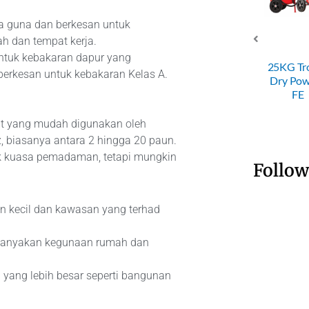
ba guna dan berkesan untuk
ah dan tempat kerja.
SRI 4KG ABC
untuk kebakaran dapur yang
Dry Powder
SRI 50KG
25KG Trolley
erkesan untuk kebakaran Kelas A.
Fire
Trolley Dry
Dry Powder
Extinguisher
Powder FE
FE
rat yang mudah digunakan oleh
 biasanya antara 2 hingga 20 paun.
k kuasa pemadaman, tetapi mungkin
Follow
an kecil dan kawasan yang terhad
kebanyakan kegunaan rumah dan
g yang lebih besar seperti bangunan