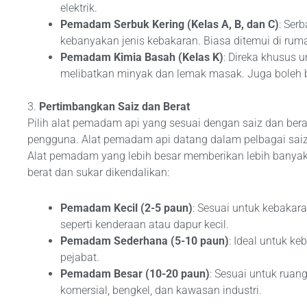
elektrik.
Pemadam Serbuk Kering (Kelas A, B, dan C)
: Ser
kebanyakan jenis kebakaran. Biasa ditemui di rum
Pemadam Kimia Basah (Kelas K)
: Direka khusus 
melibatkan minyak dan lemak masak. Juga boleh b
3.
Pertimbangkan Saiz dan Berat
Pilih alat pemadam api yang sesuai dengan saiz dan be
pengguna. Alat pemadam api datang dalam pelbagai saiz,
Alat pemadam yang lebih besar memberikan lebih banya
berat dan sukar dikendalikan:
Pemadam Kecil (2-5 paun)
: Sesuai untuk kebakar
seperti kenderaan atau dapur kecil.
Pemadam Sederhana (5-10 paun)
: Ideal untuk 
pejabat.
Pemadam Besar (10-20 paun)
: Sesuai untuk ruan
komersial, bengkel, dan kawasan industri.