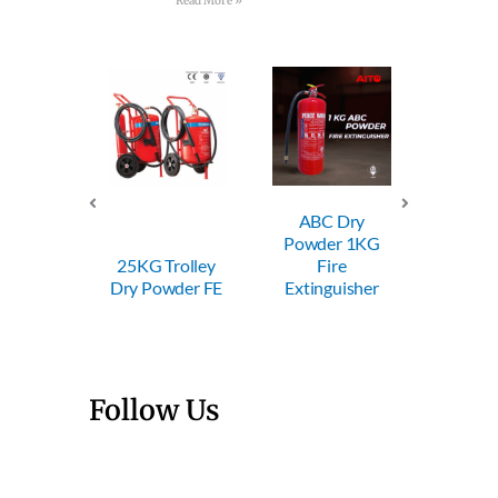
Read More »
ABC Dry
ABC Dry
ABC
Powder 1KG
Powder 2KG
Powde
Trolley
Fire
Fire
Fi
wder FE
Extinguisher
Extinguisher
Exting
Follow Us