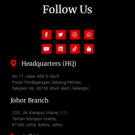
Follow Us
Facebook-
Youtube
Twitter
Linkedin
Instagram
Tiktok
Whatsapp
Shopping-
f
bag
Headquarters (HQ)
No 11 Jalan Alfa D U6/D
Pusat Perdagangan Subang Permai,
Seksyen U6, 40150 Shah Alam, Selangor.
Johor Branch
22G, Jln Kempas Utama 1/1,
Taman Kempas Utama,
81300 Johor Bahru, Johor