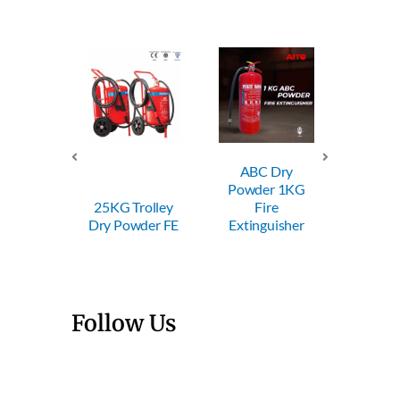
ABC Dry
ABC Dry
ABC
Powder 1KG
Powder 2KG
Powd
Trolley
Fire
Fire
F
wder FE
Extinguisher
Extinguisher
Extin
Follow Us