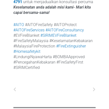
4791
untuk menjadualkan konsultasi percuma
Keselamatan anda adalah misi kami- Mari kita
capai bersama-sama!
#AITO
#AITOFireSafety #AITOProtect
#AITOFireServices
#AITOFireConsultancy
#EVFireBlanket
#SIRIMEVFireBlanket
#FireSafetyMalaysia #KeselamatanKebakaran
#MalaysiaFireProtection
#FireExtinguisher
#Homesafetykit
#LindungiNyawaHarta #BOMBAApproved
#PencegahanKebakaran #FireSafetyFirst
#SIRIMCertified
Prev
Next