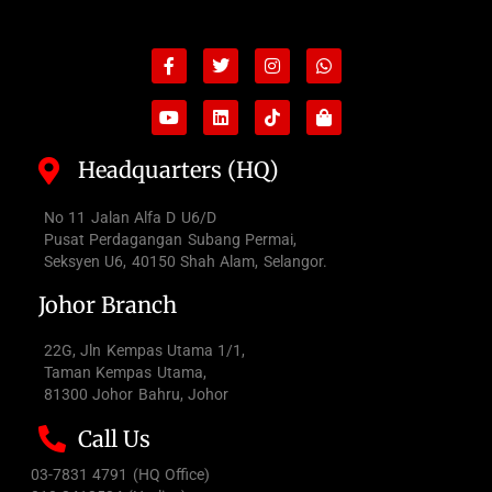
Facebook-
Youtube
Twitter
Linkedin
Instagram
Tiktok
Whatsapp
Shopping-
f
bag
Headquarters (HQ)
No 11 Jalan Alfa D U6/D
Pusat Perdagangan Subang Permai,
Seksyen U6, 40150 Shah Alam, Selangor.
Johor Branch
22G, Jln Kempas Utama 1/1,
Taman Kempas Utama,
81300 Johor Bahru, Johor
Call Us
03-7831 4791 (HQ Office)