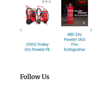
ABC Dry
ABC Dry
AB
Powder 1KG
Powder 2KG
Powd
Trolley
Fire
Fire
F
owder FE
Extinguisher
Extinguisher
Extin
Follow Us