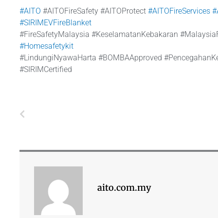
#AITO
#AITOFireSafety #AITOProtect
#AITOFireServices
#
#SIRIMEVFireBlanket
#FireSafetyMalaysia #KeselamatanKebakaran #MalaysiaF
#Homesafetykit
#LindungiNyawaHarta #BOMBAApproved #PencegahanKeba
#SIRIMCertified
Prev
aito.com.my