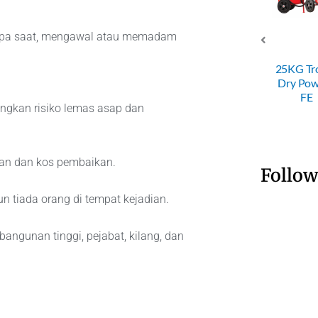
rapa saat, mengawal atau memadam
SRI 4KG ABC
Dry Powder
SRI 50KG
25KG Trolley
Fire
Trolley Dry
Dry Powder
Extinguisher
Powder FE
FE
gkan risiko lemas asap dan
an dan kos pembaikan.
Follow
n tiada orang di tempat kejadian.
bangunan tinggi, pejabat, kilang, dan