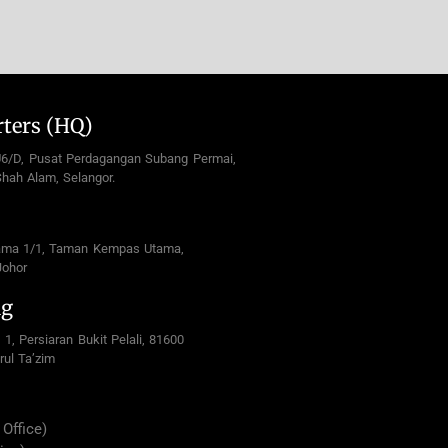
ters (HQ)
U6/D, Pusat Perdagangan Subang Permai,
hah Alam, Selangor.
ama 1/1, Taman Kempas Utama,
Johor
ng
 1, Persiaran Bukit Pelali, 81600
rul Ta’zim
Office)