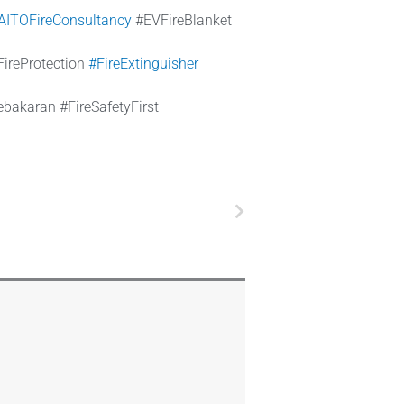
AITOFireConsultancy
#EVFireBlanket
ireProtection
#FireExtinguisher
karan #FireSafetyFirst
Next