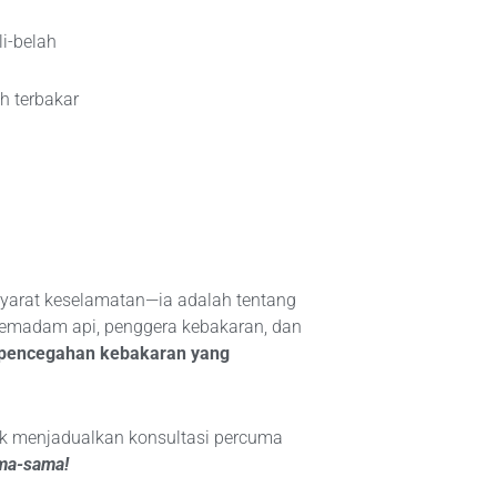
i-belah
 terbakar
yarat keselamatan—ia adalah tentang
pemadam api, penggera kebakaran, dan
i pencegahan kebakaran yang
k menjadualkan konsultasi percuma
ama-sama!