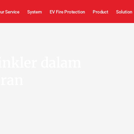
ur Service
System
EV Fire Protection
Product
Solution
inkler dalam
aran