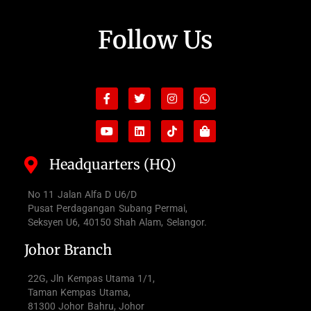
Follow Us
Facebook-
Youtube
Twitter
Linkedin
Instagram
Tiktok
Whatsapp
Shopping-
f
bag
Headquarters (HQ)
No 11 Jalan Alfa D U6/D
Pusat Perdagangan Subang Permai,
Seksyen U6, 40150 Shah Alam, Selangor.
Johor Branch
22G, Jln Kempas Utama 1/1,
Taman Kempas Utama,
81300 Johor Bahru, Johor