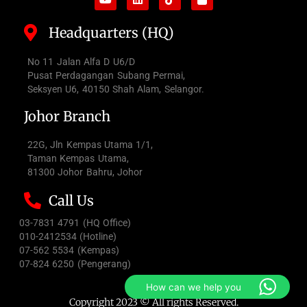
Headquarters (HQ)
No 11 Jalan Alfa D U6/D
Pusat Perdagangan Subang Permai,
Seksyen U6, 40150 Shah Alam, Selangor.
Johor Branch
22G, Jln Kempas Utama 1/1,
Taman Kempas Utama,
81300 Johor Bahru, Johor
Call Us
03-7831 4791 (HQ Office)
010-2412534 (Hotline)
07-562 5534 (Kempas)
07-824 6250 (Pengerang)
How can we help you
Copyright 2023 © All rights Reserved.