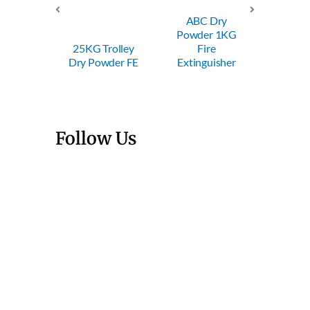
ABC Dry
ABC
 50KG
Powder 1KG
Powde
ey Dry
25KG Trolley
Fire
Fi
er FE
Dry Powder FE
Extinguisher
Exting
Follow Us