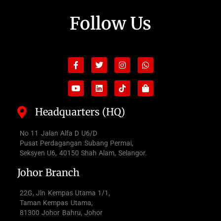
Follow Us
Facebook-
Youtube
Twitter
Linkedin
Instagram
Tiktok
Whatsapp
Shopping-
f
bag
Headquarters (HQ)
No 11 Jalan Alfa D U6/D
Pusat Perdagangan Subang Permai,
Seksyen U6, 40150 Shah Alam, Selangor.
Johor Branch
22G, Jln Kempas Utama 1/1,
Taman Kempas Utama,
81300 Johor Bahru, Johor