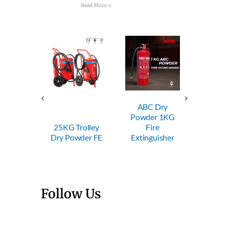
Read More »
ABC Dry
ABC Dry
ABC
Powder 1KG
Powder 2KG
Powde
Trolley
Fire
Fire
Fi
wder FE
Extinguisher
Extinguisher
Exting
Follow Us