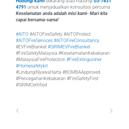
Hubungi kami
sekarang atau hubungi
03-7831
4791
untuk menjadualkan konsultasi percuma
Keselamatan anda adalah misi kami- Mari kita
capai bersama-sama!
#AITO
#AITOFireSafety #AITOProtect
#AITOFireServices
#AITOFireConsultancy
#EVFireBlanket
#SIRIMEVFireBlanket
#FireSafetyMalaysia #KeselamatanKebakaran
#MalaysiaFireProtection
#FireExtinguisher
#Homesafetykit
#LindungiNyawaHarta #BOMBAApproved
#PencegahanKebakaran #FireSafetyFirst
#SIRIMCertified
Prev
Next