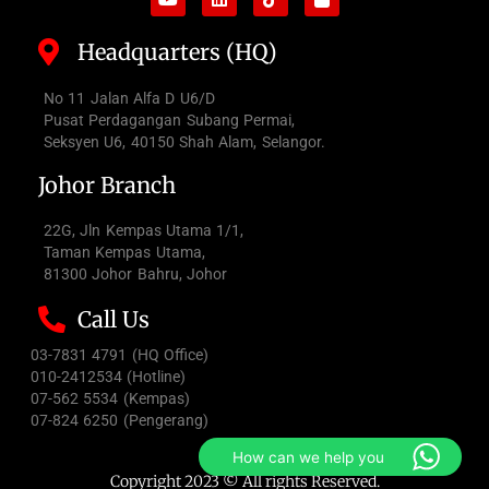
Headquarters (HQ)
No 11 Jalan Alfa D U6/D
Pusat Perdagangan Subang Permai,
Seksyen U6, 40150 Shah Alam, Selangor.
Johor Branch
22G, Jln Kempas Utama 1/1,
Taman Kempas Utama,
81300 Johor Bahru, Johor
Call Us
03-7831 4791 (HQ Office)
010-2412534 (Hotline)
07-562 5534 (Kempas)
07-824 6250 (Pengerang)
How can we help you
Copyright 2023 © All rights Reserved.