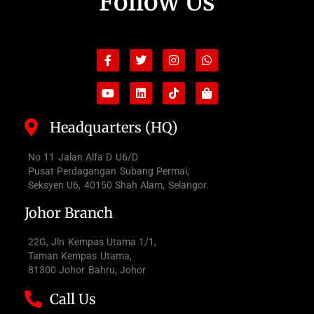
Follow Us
Facebook-
Youtube
Twitter
Linkedin
Instagram
Tiktok
Whatsapp
Shopping-
f
bag
Headquarters (HQ)
No 11 Jalan Alfa D U6/D
Pusat Perdagangan Subang Permai,
Seksyen U6, 40150 Shah Alam, Selangor.
Johor Branch
22G, Jln Kempas Utama 1/1,
Taman Kempas Utama,
81300 Johor Bahru, Johor
Call Us