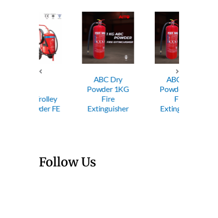
ABC Dry
ABC Dry
ABC
Powder 1KG
Powder 2KG
Powde
Trolley
Fire
Fire
Fi
wder FE
Extinguisher
Extinguisher
Exting
Follow Us