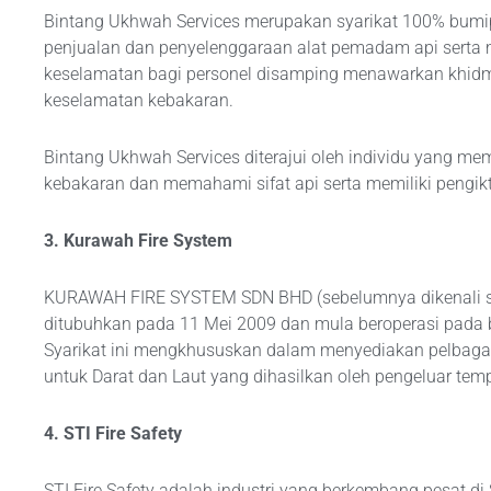
Bintang Ukhwah Services merupakan syarikat 100% bum
penjualan dan penyelenggaraan alat pemadam api sert
keselamatan bagi personel disamping menawarkan khidm
keselamatan kebakaran.
Bintang Ukhwah Services diterajui oleh individu yang m
kebakaran dan memahami sifat api serta memiliki pengikti
3. Kurawah Fire System
KURAWAH FIRE SYSTEM SDN BHD (sebelumnya dikenali s
ditubuhkan pada 11 Mei 2009 dan mula beroperasi pada
Syarikat ini mengkhususkan dalam menyediakan pelbag
untuk Darat dan Laut yang dihasilkan oleh pengeluar tem
4. STI Fire Safety
STI Fire Safety adalah industri yang berkembang pesat d