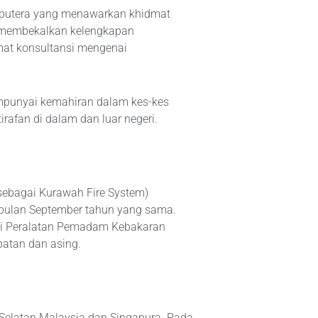
iputera yang menawarkan khidmat
a membekalkan kelengkapan
at konsultansi mengenai
empunyai kemahiran dalam kes-kes
rafan di dalam dan luar negeri.
ebagai Kurawah Fire System)
 bulan September tahun yang sama.
ai Peralatan Pemadam Kebakaran
patan dan asing.
i Selatan Malaysia dan Singapura. Pada