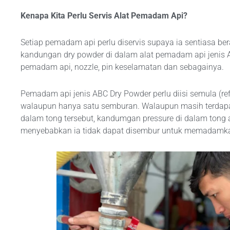
Kenapa Kita Perlu Servis Alat Pemadam Api?
SRI 
Setiap pemadam api perlu diservis supaya ia sentiasa be
Dry
kandungan dry powder di dalam alat pemadam api jenis A
pemadam api, nozzle, pin keselamatan dan sebagainya.
Exti
Pemadam api jenis ABC Dry Powder perlu diisi semula (refi
walaupun hanya satu semburan. Walaupun masih terdapat 
dalam tong tersebut, kandumgan pressure di dalam tong
menyebabkan ia tidak dapat disembur untuk memadamka