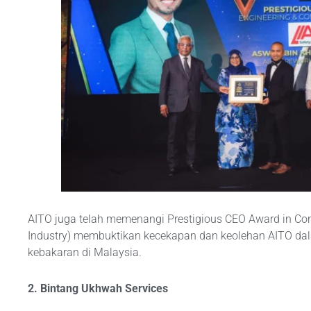
AITO juga telah memenangi Prestigious CEO Award in Cons
Industry) membuktikan kecekapan dan keolehan AITO dal
kebakaran di Malaysia.
2. Bintang Ukhwah Services