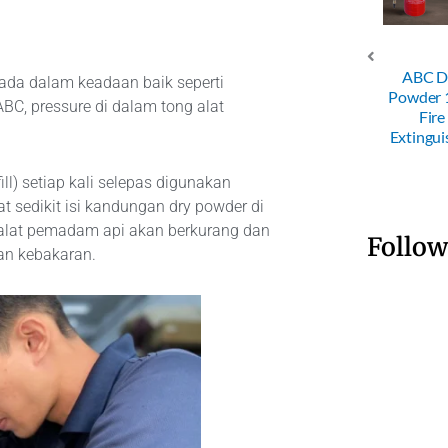
4KG ABC
ABC D
rada dalam keadaan baik seperti
 Powder
SRI 50KG
25KG Trolley
Powder
BC, pressure di dalam tong alat
Fire
Trolley Dry
Dry Powder
Fire
nguisher
Powder FE
FE
Extingui
ll) setiap kali selepas digunakan
sedikit isi kandungan dry powder di
 alat pemadam api akan berkurang dan
Follow
n kebakaran.