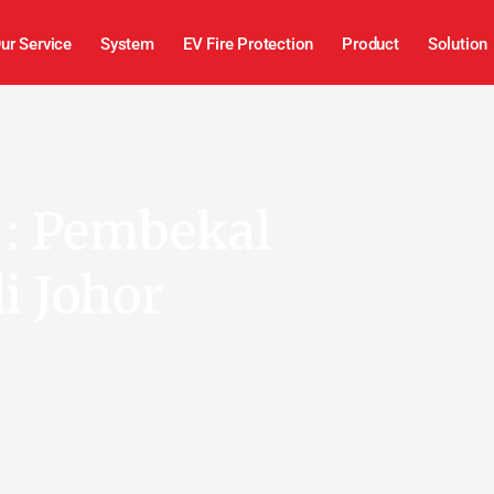
ur Service
System
EV Fire Protection
Product
Solution
 : Pembekal
i Johor