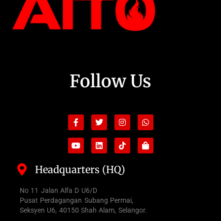
Follow Us
Facebook-
Youtube
Twitter
Linkedin
Instagram
Tiktok
Whatsapp
Shopping-
f
bag
Headquarters (HQ)
No 11 Jalan Alfa D U6/D
Pusat Perdagangan Subang Permai,
Seksyen U6, 40150 Shah Alam, Selangor.