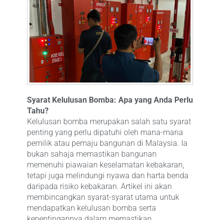
Syarat Kelulusan Bomba: Apa yang Anda Perlu
Tahu?
Kelulusan bomba merupakan salah satu syarat
penting yang perlu dipatuhi oleh mana-mana
pemilik atau pemaju bangunan di Malaysia. Ia
bukan sahaja memastikan bangunan
memenuhi piawaian keselamatan kebakaran,
tetapi juga melindungi nyawa dan harta benda
daripada risiko kebakaran. Artikel ini akan
membincangkan syarat-syarat utama untuk
mendapatkan kelulusan bomba serta
kepentingannya dalam memastikan