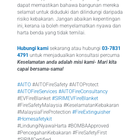
dapat memastikan bahawa bangunan mereka
selamat untuk diduduki dan dilindungi daripada
risiko kebakaran. Jangan abaikan kepentingan
ini, kerana ia boleh menyelamatkan nyawa dan
harta benda yang tidak ternilai.
Hubungi kami
sekarang atau hubungi
03-7831
4791
untuk menjadualkan konsultasi percuma
Keselamatan anda adalah misi kami- Mari kita
capai bersama-sama!
#AITO
#AITOFireSafety #AITOProtect
#AITOFireServices
#AITOFireConsultancy
#EVFireBlanket
#SIRIMEVFireBlanket
#FireSafetyMalaysia #KeselamatanKebakaran
#MalaysiaFireProtection
#FireExtinguisher
#Homesafetykit
#LindungiNyawaHarta #BOMBAApproved
#PencegahanKebakaran #FireSafetyFirst
#SIRIMCertified