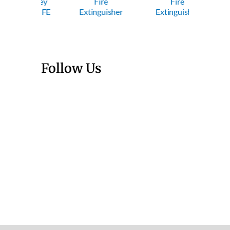
Trolley
Fire
Fire
Fi
wder FE
Extinguisher
Extinguisher
Exting
Follow Us