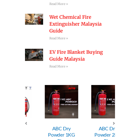
Read More »
Wet Chemical Fire
Extinguisher Malaysia
Guide
Read More »
EV Fire Blanket Buying
Guide Malaysia
Read More »
ABC Dry
ABC Dry
ABC
Powder 1KG
Powder 2KG
Powde